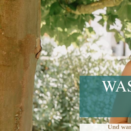
WAS
Und waru